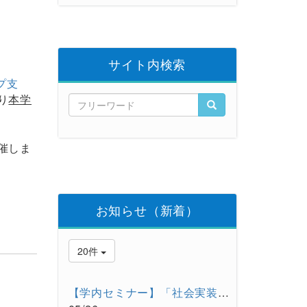
」
）
サイト内検索
プ支
り
本学
催しま
お知らせ（新着）
20件
【学内セミナー】「社会実装の手段としての大学発スタートアップ...