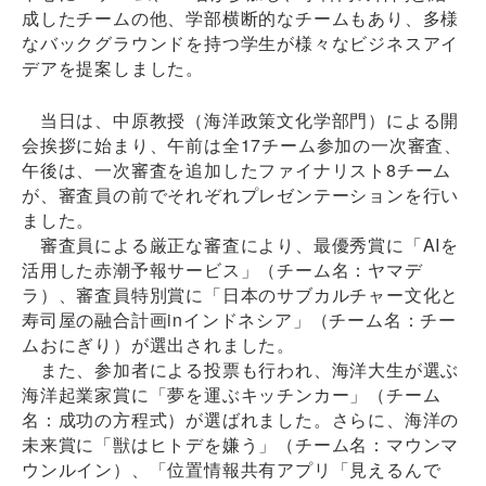
成したチームの他、学部横断的なチームもあり、多様
なバックグラウンドを持つ学生が様々なビジネスアイ
デアを提案しました。
当日は、中原教授（海洋政策文化学部門）による開
会挨拶に始まり、午前は全17チーム参加の一次審査、
午後は、一次審査を追加したファイナリスト8チーム
が、審査員の前でそれぞれプレゼンテーションを行い
ました。
審査員による厳正な審査により、最優秀賞に「AIを
活用した赤潮予報サービス」（チーム名：ヤマデ
ラ）、審査員特別賞に「日本のサブカルチャー文化と
寿司屋の融合計画inインドネシア」（チーム名：チー
ムおにぎり）が選出されました。
また、参加者による投票も行われ、海洋大生が選ぶ
海洋起業家賞に「夢を運ぶキッチンカー」（チーム
名：成功の方程式）が選ばれました。さらに、海洋の
未来賞に「獣はヒトデを嫌う」（チーム名：マウンマ
ウンルイン）、「位置情報共有アプリ「見えるんで