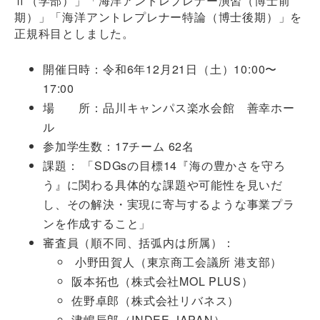
Ⅱ（学部）」「海洋アントレプレナー演習（博士前
期）」「海洋アントレプレナー特論（博士後期）」を
正規科目としました。
開催日時：令和6年12月21日（土）10:00〜
17:00
場 所：品川キャンパス楽水会館 善幸ホー
ル
参加学生数：17チーム 62名
課題： 「SDGsの目標14『海の豊かさを守ろ
う』に関わる具体的な課題や可能性を見いだ
し、その解決・実現に寄与するような事業プラ
ンを作成すること」
審査員（順不同、括弧内は所属）：
小野田賀人（東京商工会議所 港支部）
阪本拓也（株式会社MOL PLUS）
佐野卓郎（株式会社リバネス）
津嶋辰郎（INDEE JAPAN）