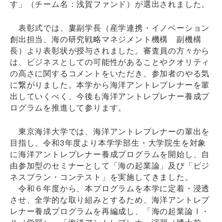
す」（チーム名：浅賀ファンド）が選出されました。
表彰式では、婁副学長（産学連携・イノベーション
創出担当、海の研究戦略マネジメント機構 副機構
長）より表彰状が授与されました。審査員の方々から
は、ビジネスとしての可能性があることやクオリティ
の高さに関するコメントをいただき、参加者のやる気
に繋がりました。本学から海洋アントレプレナーを輩
出していくべく、今後も海洋アントレプレナー養成プ
ログラムを推進して参ります。
東京海洋大学では、海洋アントレプレナーの輩出を
目指し、令和3年度より本学学部生・大学院生を対象
に海洋アントレプレナー養成プログラムを開始し、自
由参加型のセミナーとして「海の起業論」及び「ビジ
ネスプラン・コンテスト」を実施してきました。
令和６年度から、本プログラムを本学に定着・浸透
させ、全学的な取り組みとするため、海洋アントレプ
レナー養成プログラムを再編成し、「海の起業論Ⅰ・