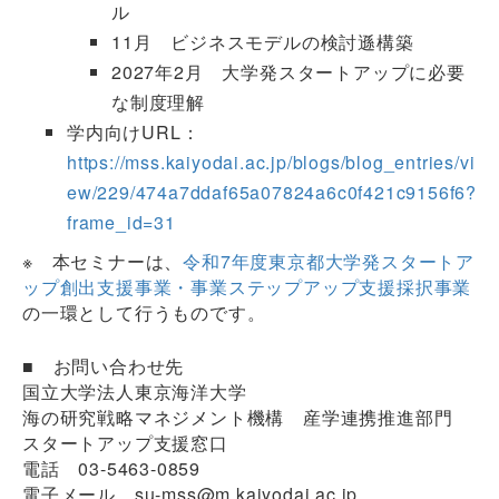
ル
11月 ビジネスモデルの検討遜構築
2027年2月 大学発スタートアップに必要
な制度理解
学内向けURL：
https://mss.kaiyodai.ac.jp/blogs/blog_entries/vi
ew/229/474a7ddaf65a07824a6c0f421c9156f6?
frame_id=31
※ 本セミナーは、
令和7年度東京都大学発スタートア
ップ創出支援事業・事業ステップアップ支援採択事業
の一環として行うものです。
■ お問い合わせ先
国立大学法人東京海洋大学
海の研究戦略マネジメント機構 産学連携推進部門
スタートアップ支援窓口
電話 03-5463-0859
電子メール su-mss@m.kaiyodai.ac.jp