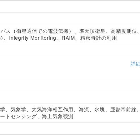
ルチパス（衛星通信での電波伝搬）、準天頂衛星、高精度測位
、Integrity Monitoring、RAIM、精密時計の利用
詳
洋学、気象学、大気海洋相互作用、海流、水塊、亜熱帯前線
モートセンシング、海上気象観測