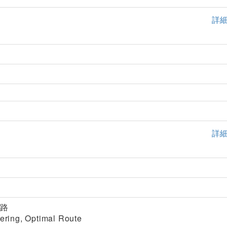
詳
詳
航路
eering, Optimal Route