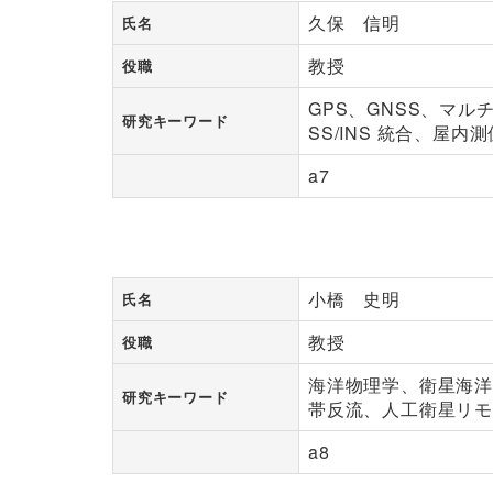
久保 信明
氏名
教授
役職
GPS、GNSS、マ
研究キーワード
SS/INS 統合、屋内測位
a7
小橋 史明
氏名
教授
役職
海洋物理学、衛星海
研究キーワード
帯反流、人工衛星リ
a8