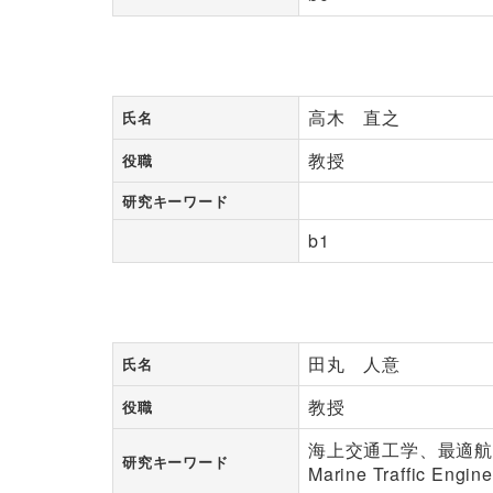
高木 直之
氏名
教授
役職
研究キーワード
b1
田丸 人意
氏名
教授
役職
海上交通工学、最適
研究キーワード
Marine Traffic Engin