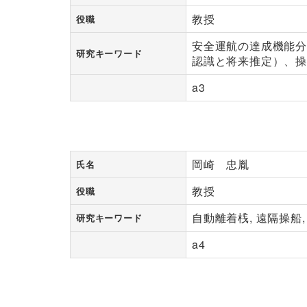
教授
役職
安全運航の達成機能
研究キーワード
認識と将来推定）、
a3
岡崎 忠胤
氏名
教授
役職
自動離着桟, 遠隔操船
研究キーワード
a4