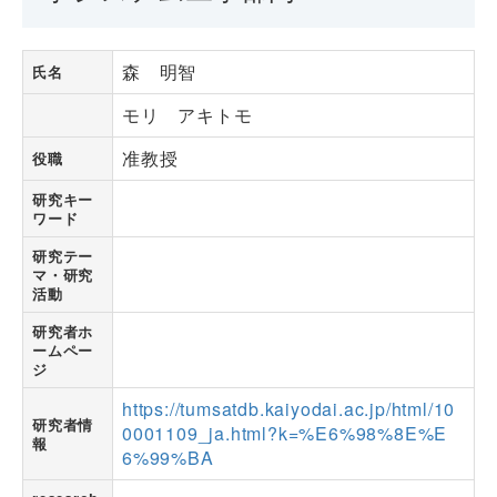
森 明智
氏名
モリ アキトモ
准教授
役職
研究キー
ワード
研究テー
マ・研究
活動
研究者ホ
ームペー
ジ
https://tumsatdb.kaiyodai.ac.jp/html/10
研究者情
0001109_ja.html?k=%E6%98%8E%E
報
6%99%BA