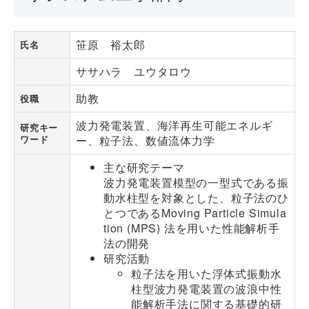
笹原 裕太郎
氏名
ササハラ ユウタロウ
助教
役職
波力発電装置、海洋再生可能エネルギ
研究キー
ワード
ー、粒子法、数値流体力学
主な研究テーマ
波力発電装置模型の一型式である振
動水柱型を対象とした、粒子法のひ
とつであるMoving Particle Simula
tion (MPS) 法を用いた性能解析手
法の開発
研究活動
粒子法を用いた浮体式振動水
柱型波力発電装置の波浪中性
能解析手法に関する基礎的研