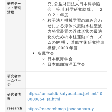
究, 公益財団法人日本科学協
研究テー
マ・研究
会 笹川 科学研究助成， ２
活動
０２１年度．
粒子法と機械学習の組み合わ
せによる浮体式振動水柱型波
力発電装置の浮体形状の最適
化のための水柱運動メカニズ
ムの解 明， 造船学術研究推進
機構, 2023 年度.
所属学会
日本航海学会
日本船舶海洋工学会
研究者ホ
ームペー
ジ
https://tumsatdb.kaiyodai.ac.jp/html/10
研究者情
報
0000854_ja.html
research
https://researchmap.jp/sasahara-y