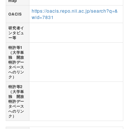
map
https://oacis.repo.nii.ac.jp/search?q=&
OACIS
wid=7831
研究者イ
ンタビュ
ー等
特許等1
（大学単
独 開放
特許デー
タベース
へのリン
ク）
特許等2
（大学単
独 開放
特許デー
タベース
へのリン
ク）