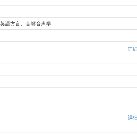
英語方言、音響音声学
詳
詳