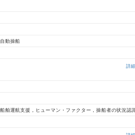
，自動操船
詳
、船舶運航支援，ヒューマン・ファクター，操船者の状況認
詳