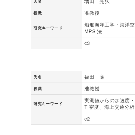
増田 光弘
氏名
准教授
役職
船舶海洋工学・海洋
研究キーワード
MPS 法
c3
福田 厳
氏名
准教授
役職
実測値からの加速度・角
研究キーワード
T 密度、海上交通分
c2