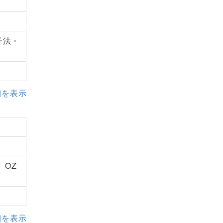
子法・
細を表示
、OZ
細を表示