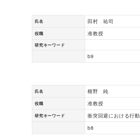
田村 祐司
氏名
准教授
役職
研究キーワード
b9
榧野 純
氏名
准教授
役職
衝突回避における行
研究キーワード
b8