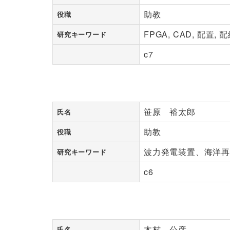
助教
役職
FPGA, CAD, 配置, 
研究キーワード
c7
笹原 裕太郎
氏名
助教
役職
波力発電装置、海洋
研究キーワード
c6
木村 公彦
氏名