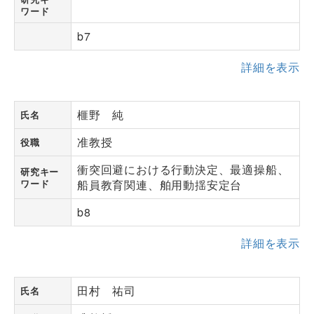
ワード
b7
詳細を表示
榧野 純
氏名
准教授
役職
衝突回避における行動決定、最適操船、
研究キー
ワード
船員教育関連、舶用動揺安定台
b8
詳細を表示
田村 祐司
氏名