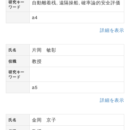
研究キー
自動離着桟, 遠隔操船, 確率論的安全評価
ワード
a4
詳細を表示
片岡 敏彰
氏名
教授
役職
研究キー
ワード
a5
詳細を表示
金岡 京子
氏名