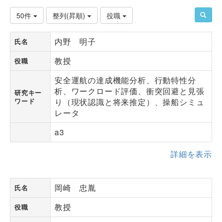
50件
整列(昇順)
役職
内野 明子
氏名
教授
役職
安全運航の達成機能分析、行動特性分
析、ワークロード評価、衝突回避と見張
研究キー
ワード
り（現状認識と将来推定）、操船シミュ
レータ
a3
詳細を表示
岡崎 忠胤
氏名
教授
役職