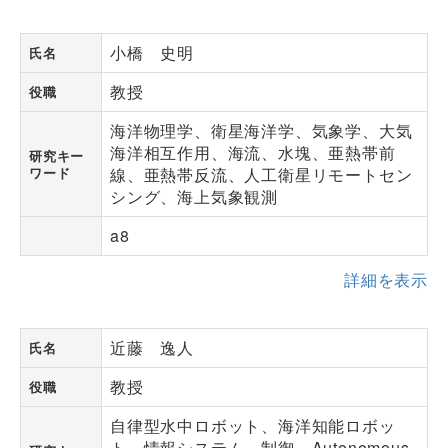
小橋 史明
氏名
教授
役職
海洋物理学、衛星海洋学、気象学、大気
海洋相互作用、海流、水塊、亜熱帯前
研究キー
ワード
線、亜熱帯反流、人工衛星リモートセン
シング、海上気象観測
a8
詳細を表示
近藤 逸人
氏名
教授
役職
自律型水中ロボット、海洋知能ロボッ
ト、情報システム、制御、Autonomous