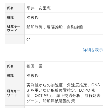
平井 友里恵
氏名
准教授
役職
研究キー
船舶制御，遠隔操船，自動操船
ワード
c1
詳細を表示
福田 厳
氏名
准教授
役職
実測値からの加速度・角速度推定、GNS
S を用いない船舶位置推定、LOPC 密
研究キー
ワード
度、OZT 密度、海上交通分析、航行妨害
ゾーン、船舶津波避難対策