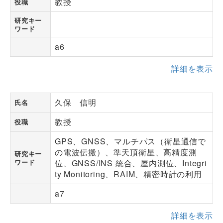
教授
役職
研究キー
ワード
a6
詳細を表示
久保 信明
氏名
教授
役職
GPS、GNSS、マルチパス（衛星通信で
の電波伝搬）、準天頂衛星、高精度測
研究キー
ワード
位、GNSS/INS 統合、屋内測位、Integri
ty Monitoring、RAIM、精密時計の利用
a7
詳細を表示