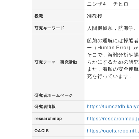
ニシザキ チヒロ
准教授
役職
人間機械系，航海学
研究キーワード
船舶の運航には操船者
ー（Human Erro
そこで，海難分析や
らかにするための研
研究テーマ・研究活動
また，船舶の安全運
究を行っています．
研究者ホームページ
https://tumsatdb.kaiy
研究者情報
https://researchmap.
researchmap
https://oacis.repo.n
OACIS