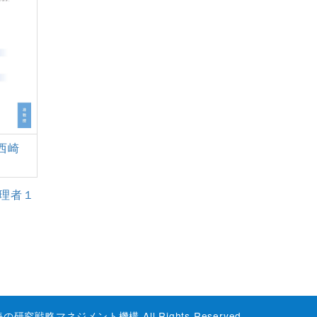
西崎
理者１
海の研究戦略マネジメント機構 All Rights Reserved.