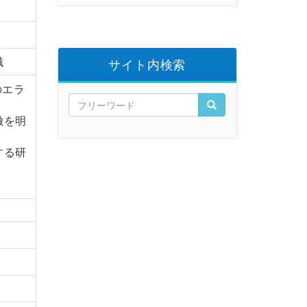
識
サイト内検索
のエラ
徴を明
する研