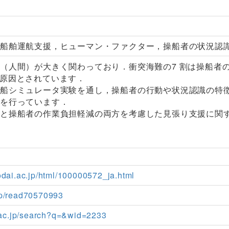
、船舶運航支援，ヒューマン・ファクター，操船者の状況認
（人間）が大きく関わっており．衝突海難の7 割は操船者
r）が原因とされています．
操船シミュレータ実験を通し，操船者の行動や状況認識の特
究を行っています．
航と操船者の作業負担軽減の両方を考慮した見張り支援に関
odai.ac.jp/html/100000572_ja.html
jp/read70570993
ii.ac.jp/search?q=&wid=2233