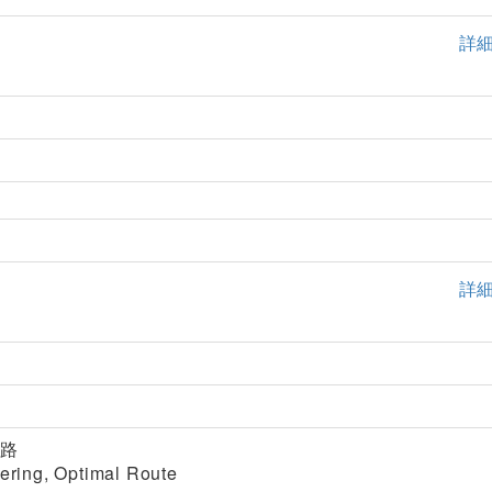
詳
詳
航路
eering, Optimal Route