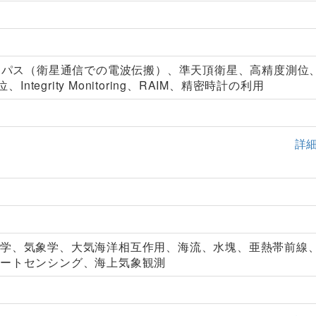
ルチパス（衛星通信での電波伝搬）、準天頂衛星、高精度測位
、Integrity Monitoring、RAIM、精密時計の利用
詳
洋学、気象学、大気海洋相互作用、海流、水塊、亜熱帯前線
モートセンシング、海上気象観測