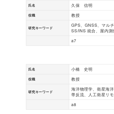
久保 信明
氏名
教授
役職
GPS、GNSS、マ
研究キーワード
SS/INS 統合、屋内測位
a7
小橋 史明
氏名
教授
役職
海洋物理学、衛星海
研究キーワード
帯反流、人工衛星リ
a8