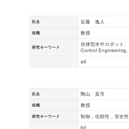
近藤 逸人
氏名
教授
役職
自律型水中ロボット、海
研究キーワード
Control Engineeri
a9
陶山 貢市
氏名
教授
役職
制御，信頼性，安全性
研究キーワード
b0