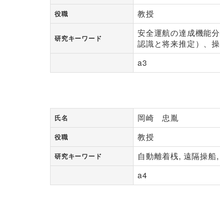
教授
役職
安全運航の達成機能
研究キーワード
認識と将来推定）、
a3
岡崎 忠胤
氏名
教授
役職
自動離着桟, 遠隔操船
研究キーワード
a4