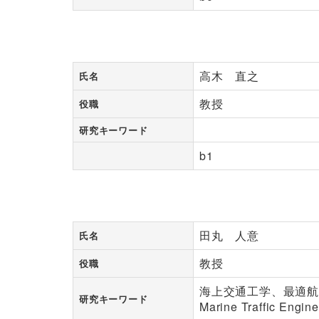
高木 直之
氏名
教授
役職
研究キーワード
b1
田丸 人意
氏名
教授
役職
海上交通工学、最適
研究キーワード
Marine Traffic Engin