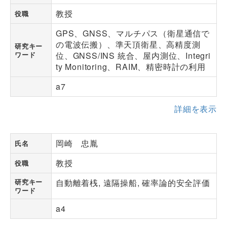
教授
役職
GPS、GNSS、マルチパス（衛星通信で
の電波伝搬）、準天頂衛星、高精度測
研究キー
ワード
位、GNSS/INS 統合、屋内測位、Integri
ty Monitoring、RAIM、精密時計の利用
a7
詳細を表示
岡崎 忠胤
氏名
教授
役職
研究キー
自動離着桟, 遠隔操船, 確率論的安全評価
ワード
a4