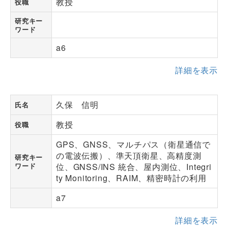
教授
役職
研究キー
ワード
a6
詳細を表示
久保 信明
氏名
教授
役職
GPS、GNSS、マルチパス（衛星通信で
の電波伝搬）、準天頂衛星、高精度測
研究キー
ワード
位、GNSS/INS 統合、屋内測位、Integri
ty Monitoring、RAIM、精密時計の利用
a7
詳細を表示