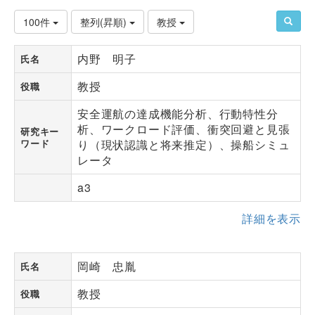
100件
整列(昇順)
教授
内野 明子
氏名
教授
役職
安全運航の達成機能分析、行動特性分
析、ワークロード評価、衝突回避と見張
研究キー
ワード
り（現状認識と将来推定）、操船シミュ
レータ
a3
詳細を表示
岡崎 忠胤
氏名
教授
役職