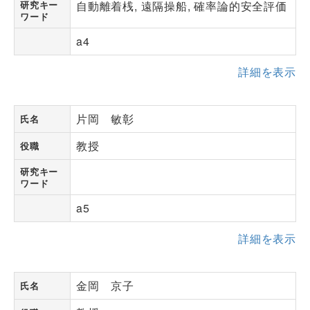
研究キー
自動離着桟, 遠隔操船, 確率論的安全評価
ワード
a4
詳細を表示
片岡 敏彰
氏名
教授
役職
研究キー
ワード
a5
詳細を表示
金岡 京子
氏名