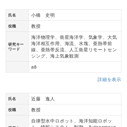
小橋 史明
氏名
教授
役職
海洋物理学、衛星海洋学、気象学、大気
海洋相互作用、海流、水塊、亜熱帯前
研究キー
ワード
線、亜熱帯反流、人工衛星リモートセン
シング、海上気象観測
a8
詳細を表示
近藤 逸人
氏名
教授
役職
自律型水中ロボット、海洋知能ロボッ
ト、情報システム、制御、Autonomous