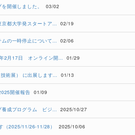
プを開催しました。
03/02
都大学発スタートア...
02/19
の一時停止について...
02/06
2月17日 オンライン開...
01/29
洋産業技術展） に出展します...
01/13
025開催報告
01/09
成プログラム ビジ...
2025/10/27
25/11/26-11/28）
2025/10/06