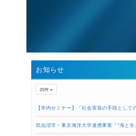
お知らせ
20件
【学内セミナー】「社会実装の手段としての大
気仙沼市・東京海洋大学連携事業「"海と生き