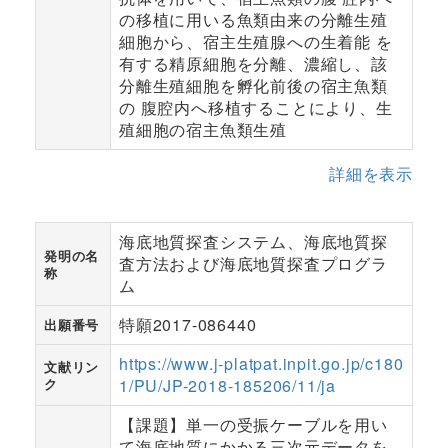
の移植に用いる魚類由来の分離生殖
細胞から、宿主生殖腺への生着能 を
有する精原細胞を分離、濃縮し、該
分離生殖細胞を孵化前後の宿主魚類
の 腹腔内へ移植することにより、生
殖細胞の宿主魚類生殖
詳細を表示
海底地質探査システム、海底地質探
発明の名
査方法および海底地質探査プログラ
称
ム
特願2017-086440
出願番号
https://www.j-platpat.inpit.go.jp/c180
文献リン
ク
1/PU/JP-2018-185206/11/ja
【課題】単一の受振ケーブルを用い
て海底地質にかかる三次元データを