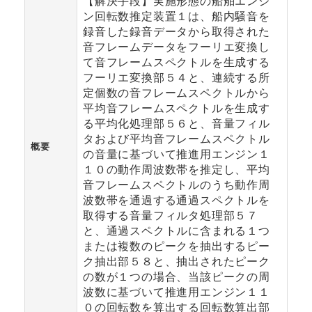
【解決手段】実施形態の船舶エンジ
ン回転数推定装置１は、船内騒音を
録音した録音データから取得された
音フレームデータをフーリエ変換し
て音フレームスペクトルを生成する
フーリエ変換部５４と、連続する所
定個数の音フレームスペクトルから
平均音フレームスペクトルを生成す
る平均化処理部５６と、音量フィル
タおよび平均音フレームスペクトル
概要
の音量に基づいて推進用エンジン１
１０の動作周波数帯を推定し、平均
音フレームスペクトルのうち動作周
波数帯を通過する通過スペクトルを
取得する音量フィルタ処理部５７
と、通過スペクトルに含まれる１つ
または複数のピークを抽出するピー
ク抽出部５８と、抽出されたピーク
の数が１つの場合、当該ピークの周
波数に基づいて推進用エンジン１１
０の回転数を算出する回転数算出部