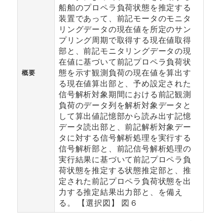
船舶のプロペラ負荷状態を推定する
装置であって、前記モータのモニタ
リングデータの現在値を所定のサン
プリング周期で取得する現在値取得
部と、前記モニタリングデータの現
在値に基づいて前記プロペラ負荷状
態を示す観測負荷の現在値を算出す
概要
る現在値算出部と、予め設定された
信号解析対象期間における前記観測
負荷のデータ列を解析対象データと
して算出値記憶部から読み出す記憶
データ読出部と、前記解析対象デー
タに対する信号解析処理を実行する
信号解析部と、前記信号解析処理の
実行結果に基づいて前記プロペラ負
荷状態を推定する状態推定部と、推
定された前記プロペラ負荷状態を出
力する推定結果出力部と、を備え
る。 【選択図】 図６