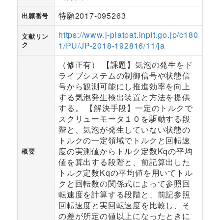
特願2017-095263
出願番号
https://www.j-platpat.inpit.go.jp/c180
文献リン
ク
1/PU/JP-2018-192816/11/ja
（修正有） 【課題】気泡の発生をド
ライブシステムの制御信号や状態信
号から観測可能にし推進効率を向上
する気泡発生検出装置と方法を提供
する。 【解決手段】一定のトルクで
スクリューモータ１０を駆動する段
階と、気泡が発生していない状態の
トルクの一定領域でトルクと回転速
度の実測値からトルク定数Kqの平均
概要
値を算出する段階と、前記算出した
トルク定数Kqの平均値を用いてトル
クと回転数の関係式によって参照回
転速度を計算する段階と、前記参照
回転速度と実回転速度を比較し、そ
の差が所定の値以上になったときに