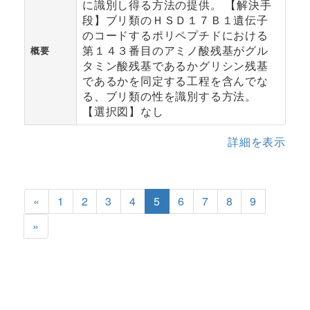
に識別し得る方法の提供。 【解決手
段】ブリ類のＨＳＤ１７Ｂ１遺伝子
のコードするポリペプチドにおける
第１４３番目のアミノ酸残基がグル
概要
タミン酸残基であるかグリシン残基
であるかを同定する工程を含んでな
る、ブリ類の性を識別する方法。
【選択図】なし
詳細を表示
«
1
2
3
4
5
6
7
8
9
»