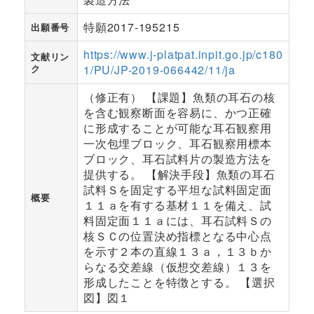
特願2017-195215
出願番号
https://www.j-platpat.inpit.go.jp/c180
文献リン
ク
1/PU/JP-2019-066442/11/ja
（修正有） 【課題】魚類の耳石の核
を含む観察断面を容易に、かつ正確
に形成することが可能な耳石観察用
一次包埋ブロック、耳石観察用標本
ブロック、耳石試料片の製造方法を
提供する。 【解決手段】魚類の耳石
試料Ｓを固定する平坦な試料固定面
概要
１１ａを有する基材１１を備え、試
料固定面１１ａには、耳石試料Ｓの
核ＳＣの位置決め指標となる中心点
を示す２本の直線１３ａ，１３ｂか
らなる交差線（仮想交差線）１３を
形成したことを特徴とする。 【選択
図】図１