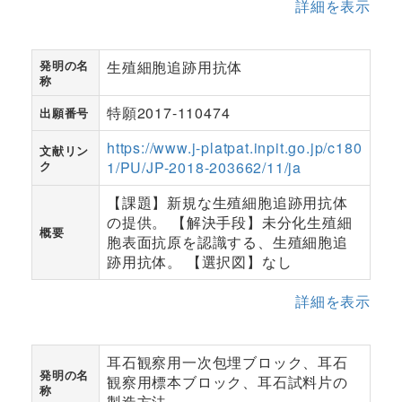
詳細を表示
発明の名
生殖細胞追跡用抗体
称
特願2017-110474
出願番号
https://www.j-platpat.inpit.go.jp/c180
文献リン
ク
1/PU/JP-2018-203662/11/ja
【課題】新規な生殖細胞追跡用抗体
の提供。 【解決手段】未分化生殖細
概要
胞表面抗原を認識する、生殖細胞追
跡用抗体。 【選択図】なし
詳細を表示
耳石観察用一次包埋ブロック、耳石
発明の名
観察用標本ブロック、耳石試料片の
称
製造方法