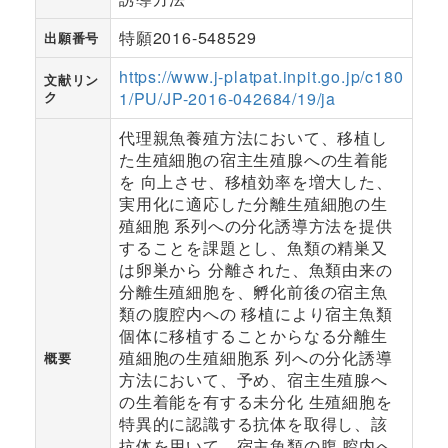
特願2016-548529
出願番号
https://www.j-platpat.inpit.go.jp/c180
文献リン
ク
1/PU/JP-2016-042684/19/ja
代理親魚養殖方法において、移植し
た生殖細胞の宿主生殖腺への生着能
を 向上させ、移植効率を増大した、
実用化に適応した分離生殖細胞の生
殖細胞 系列への分化誘導方法を提供
することを課題とし、魚類の精巣又
は卵巣から 分離された、魚類由来の
分離生殖細胞を、孵化前後の宿主魚
類の腹腔内への 移植により宿主魚類
個体に移植することからなる分離生
殖細胞の生殖細胞系 列への分化誘導
概要
方法において、予め、宿主生殖腺へ
の生着能を有する未分化 生殖細胞を
特異的に認識する抗体を取得し、該
抗体を用いて、宿主魚類の腹 腔内へ