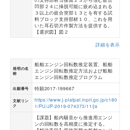
凹部２４に挿脱可能に嵌め込まれる
３以上の嵌合突部１３とを有する試
料ブロック支持部材１０、これを用
いた耳石切片作製方法を提供する。
【選択図】図２
詳細を表示
船舶エンジン回転数推定装置、船舶
発明の名
エンジン回転数推定方法および船舶
称
エンジン回転数推定プログラム
特願2017-199667
出願番号
https://www.j-platpat.inpit.go.jp/c180
文献リン
ク
1/PU/JP-2019-074373/11/ja
【課題】船内騒音から推進用エンジ
ンの回転数を高精度に推定する。