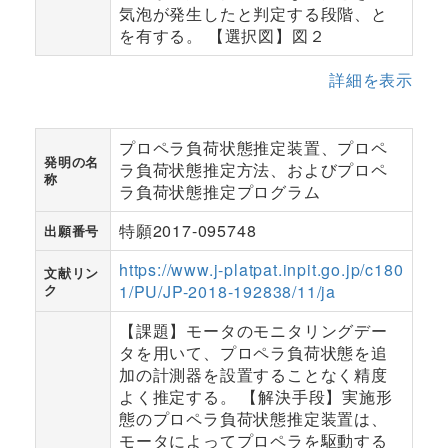
気泡が発生したと判定する段階、と
を有する。 【選択図】図２
詳細を表示
プロペラ負荷状態推定装置、プロペ
発明の名
ラ負荷状態推定方法、およびプロペ
称
ラ負荷状態推定プログラム
特願2017-095748
出願番号
https://www.j-platpat.inpit.go.jp/c180
文献リン
ク
1/PU/JP-2018-192838/11/ja
【課題】モータのモニタリングデー
タを用いて、プロペラ負荷状態を追
加の計測器を設置することなく精度
よく推定する。 【解決手段】実施形
態のプロペラ負荷状態推定装置は、
モータによってプロペラを駆動する