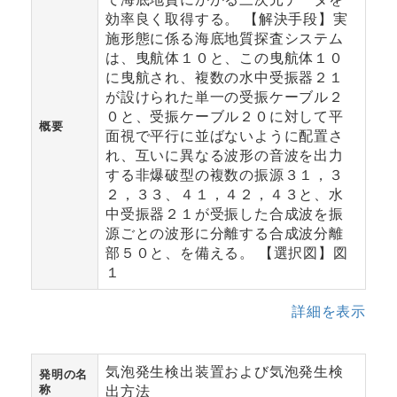
効率良く取得する。 【解決手段】実
施形態に係る海底地質探査システム
は、曳航体１０と、この曳航体１０
に曳航され、複数の水中受振器２１
が設けられた単一の受振ケーブル２
０と、受振ケーブル２０に対して平
概要
面視で平行に並ばないように配置さ
れ、互いに異なる波形の音波を出力
する非爆破型の複数の振源３１，３
２，３３、４１，４２，４３と、水
中受振器２１が受振した合成波を振
源ごとの波形に分離する合成波分離
部５０と、を備える。 【選択図】図
１
詳細を表示
気泡発生検出装置および気泡発生検
発明の名
称
出方法