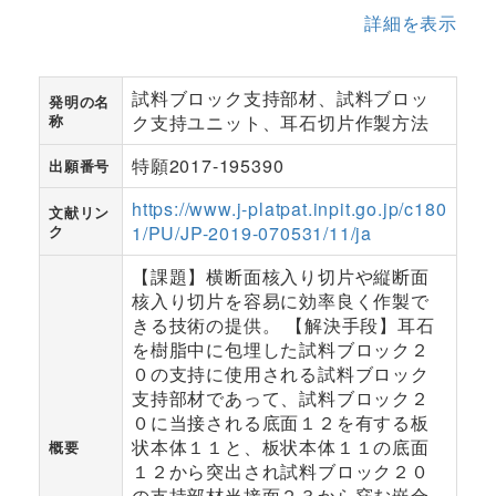
詳細を表示
試料ブロック支持部材、試料ブロッ
発明の名
称
ク支持ユニット、耳石切片作製方法
特願2017-195390
出願番号
https://www.j-platpat.inpit.go.jp/c180
文献リン
ク
1/PU/JP-2019-070531/11/ja
【課題】横断面核入り切片や縦断面
核入り切片を容易に効率良く作製で
きる技術の提供。 【解決手段】耳石
を樹脂中に包埋した試料ブロック２
０の支持に使用される試料ブロック
支持部材であって、試料ブロック２
０に当接される底面１２を有する板
状本体１１と、板状本体１１の底面
概要
１２から突出され試料ブロック２０
の支持部材当接面２３から窪む嵌合