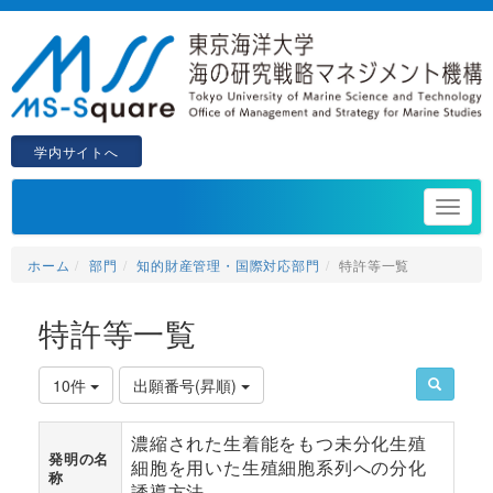
学内サイトへ
ホーム
部門
知的財産管理・国際対応部門
特許等一覧
特許等一覧
10件
出願番号(昇順)
濃縮された生着能をもつ未分化生殖
発明の名
細胞を用いた生殖細胞系列への分化
称
誘導方法