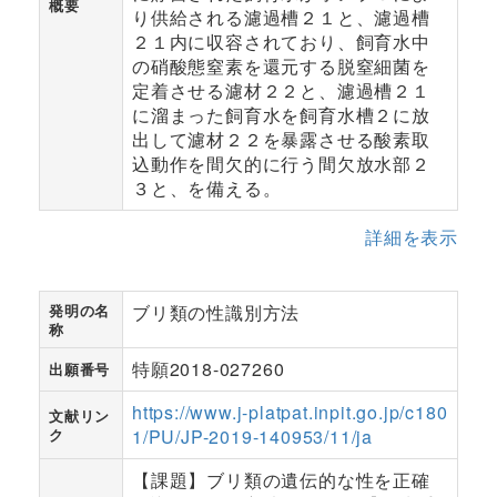
概要
り供給される濾過槽２１と、濾過槽
２１内に収容されており、飼育水中
の硝酸態窒素を還元する脱窒細菌を
定着させる濾材２２と、濾過槽２１
に溜まった飼育水を飼育水槽２に放
出して濾材２２を暴露させる酸素取
込動作を間欠的に行う間欠放水部２
３と、を備える。
詳細を表示
発明の名
ブリ類の性識別方法
称
特願2018-027260
出願番号
https://www.j-platpat.inpit.go.jp/c180
文献リン
ク
1/PU/JP-2019-140953/11/ja
【課題】ブリ類の遺伝的な性を正確