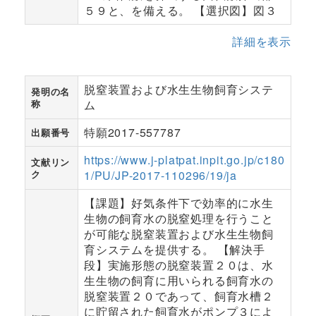
５９と、を備える。 【選択図】図３
詳細を表示
脱窒装置および水生生物飼育システ
発明の名
称
ム
特願2017-557787
出願番号
https://www.j-platpat.inpit.go.jp/c180
文献リン
ク
1/PU/JP-2017-110296/19/ja
【課題】好気条件下で効率的に水生
生物の飼育水の脱窒処理を行うこと
が可能な脱窒装置および水生生物飼
育システムを提供する。 【解決手
段】実施形態の脱窒装置２０は、水
生生物の飼育に用いられる飼育水の
脱窒装置２０であって、飼育水槽２
に貯留された飼育水がポンプ３によ