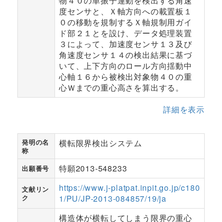
物４０の単振子運動を検出する角速
度センサと、Ｘ軸方向への載置板１
０の移動を規制するＸ軸規制用ガイ
ド部２１とを設け、データ処理装置
３によって、加速度センサ１３及び
角速度センサ１４の検出結果に基づ
いて、上下方向のロール方向揺動中
心軸１６から被検出対象物４０の重
心Ｗまでの重心高さを算出する。
詳細を表示
発明の名
横転限界検出システム
称
特願2013-548233
出願番号
https://www.j-platpat.inpit.go.jp/c180
文献リン
ク
1/PU/JP-2013-084857/19/ja
構造体が横転してしまう限界の重心