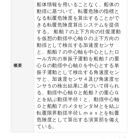
船体情報を用いることなく、船体の
動揺に基づいて、転覆危険の指標と
なる転覆危険度を算出することがで
きる転覆危険度算出システムを提供
する。 船舶７の上下方向の往復運動
を仮想の動揺中心軸Ｏの上下方向の
動揺として検出する加速度センサ
と、船舶７の中心軸を中心としたロ
ール方向の単振子運動を船舶７の重
心Ｇの動揺中心軸Ｏを中心とする単
概要
振子運動として検出する角速度セン
サと、加速度センサ４及び角速度セ
ンサ５の検出結果に基づいて得られ
る、動揺中心軸Ｏと船舶７の重心Ｇ
とを結ぶ動揺半径ｌと、動揺中心軸
Ｏと船舶７のメタセンタＭとを結ぶ
転覆限界動揺半径Ｌｍａｘとを転覆
危険度として算出する演算部を備え
ている。