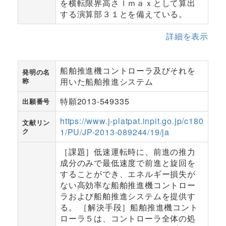
を横転限界高さｌｍａｘとして算出
する演算部３１とを備えている。
詳細を表示
船舶推進機コントローラ及びそれを
発明の名
称
用いた船舶推進システム
特願2013-549335
出願番号
https://www.j-platpat.inpit.go.jp/c180
文献リン
ク
1/PU/JP-2013-089244/19/ja
［課題］低速運転時に、前進の推力
成分のみで最低速度で前進と旋回を
することができ、エネルギー損失が
ない高効率な船舶推進機コントロー
ラおよび船舶推進システムを提供す
る。 ［解決手段］船舶推進機コント
ローラ５は、コントローラ全体の処