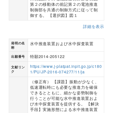
第２の移動体の前記第２の電池推進
制御部を共通の制御方式に従って制
御する。 【選択図】図１
詳細を表示
発明の名
水中推進装置および水中探査装置
称
特願2014-205122
出願番号
https://www.j-platpat.inpit.go.jp/c180
文献リン
ク
1/PU/JP-2016-074277/11/ja
（修正有） 【課題】振動が少なく、
低速運転時にも必要な推進力を確保
できるとともに、細かな姿勢制御を
行うことが可能な水中推進装置およ
び水中探査装置を提供する。 【解決
手段】実施形態による水中推進装置