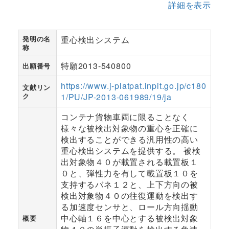
詳細を表示
発明の名
重心検出システム
称
特願2013-540800
出願番号
https://www.j-platpat.inpit.go.jp/c180
文献リン
ク
1/PU/JP-2013-061989/19/ja
コンテナ貨物車両に限ることなく
様々な被検出対象物の重心を正確に
検出することができる汎用性の高い
重心検出システムを提供する。 被検
出対象物４０が載置される載置板１
０と、弾性力を有して載置板１０を
支持するバネ１２と、上下方向の被
検出対象物４０の往復運動を検出す
る加速度センサと、ロール方向揺動
中心軸１６を中心とする被検出対象
概要