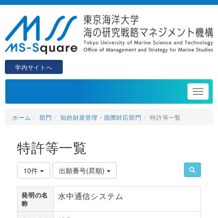
学内サイトへ
ホーム
部門
知的財産管理・国際対応部門
特許等一覧
特許等一覧
10件
出願番号(昇順)
発明の名
水中通信システム
称