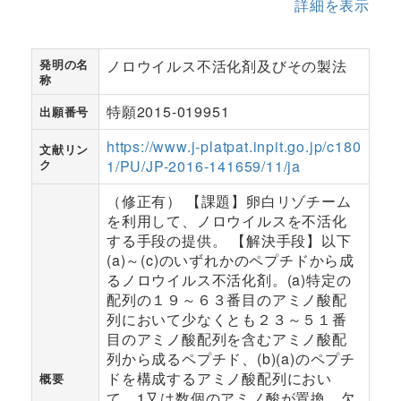
詳細を表示
発明の名
ノロウイルス不活化剤及びその製法
称
特願2015-019951
出願番号
https://www.j-platpat.inpit.go.jp/c180
文献リン
ク
1/PU/JP-2016-141659/11/ja
（修正有） 【課題】卵白リゾチーム
を利用して、ノロウイルスを不活化
する手段の提供。 【解決手段】以下
(a)～(c)のいずれかのペプチドから成
るノロウイルス不活化剤。(a)特定の
配列の１９～６３番目のアミノ酸配
列において少なくとも２３～５１番
目のアミノ酸配列を含むアミノ酸配
列から成るペプチド、(b)(a)のペプチ
ドを構成するアミノ酸配列におい
概要
て、1又は数個のアミノ酸が置換、欠