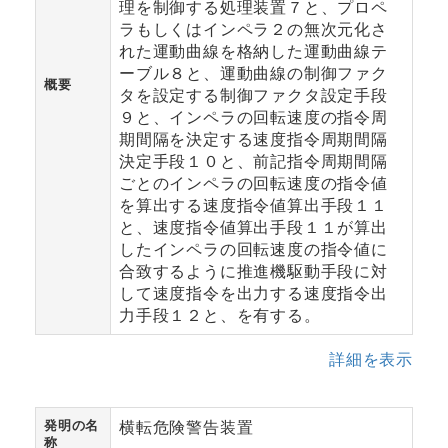
理を制御する処理装置７と、プロペ
ラもしくはインペラ２の無次元化さ
れた運動曲線を格納した運動曲線テ
ーブル８と、運動曲線の制御ファク
概要
タを設定する制御ファクタ設定手段
９と、インペラの回転速度の指令周
期間隔を決定する速度指令周期間隔
決定手段１０と、前記指令周期間隔
ごとのインペラの回転速度の指令値
を算出する速度指令値算出手段１１
と、速度指令値算出手段１１が算出
したインペラの回転速度の指令値に
合致するように推進機駆動手段に対
して速度指令を出力する速度指令出
力手段１２と、を有する。
詳細を表示
発明の名
横転危険警告装置
称