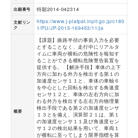
特願2014-042314
出願番号
https://www.j-platpat.inpit.go.jp/c180
文献リン
ク
1/PU/JP-2015-169453/11/ja
【課題】曲路半径の事前入力を必要
とすることなく、走行中にリアルタ
イムに車両が横転の危険性を報知す
ることができる横転危険警告装置を
提供する。 【解決手段】車体の上下
方向に加わる外力を検出する第１の
加速度センサ１１と、車体の車軸６
を中心とした回転を検出する角速度
センサ１２と、車体の左右方向に加
わる外力を検出する左右方向物理量
検出手段である第２の加速度センサ
概要
１３とを備え、演算部２１は、第１
の加速度センサ１１及び角速度セン
サ１２の検出結果を用いて、車両１
が横転に至ってしまう限界指標を算