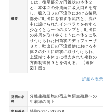
１は、後尾部分が円錐状の本体２
と、本体２の外周面に吸入口６を有
し、吸入口６の下流側における後尾
部分に吐出口を有する流路と、流路
概要
中に設けられたインペラとを有する
少なくとも一つのポンプと、吐出口
の外周を取り巻くように本体２に取
り付けられた円筒状のディフューザ
８と、吐出口の下流近傍における本
体２の外面に環状に取り付けられ、
上流端で本体２に枢支された複数の
方向制御翼９とを備える。 【選択
図】図１
詳細を表示
分離生殖細胞の宿主魚類生殖腺への
発明の名
称
生着率の向上
特願2014-507428
出願番号