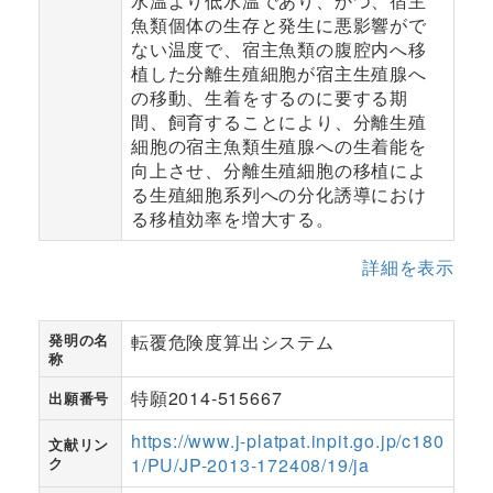
水温より低水温であり、かつ、宿主
魚類個体の生存と発生に悪影響がで
ない温度で、宿主魚類の腹腔内へ移
植した分離生殖細胞が宿主生殖腺へ
の移動、生着をするのに要する期
間、飼育することにより、分離生殖
細胞の宿主魚類生殖腺への生着能を
向上させ、分離生殖細胞の移植によ
る生殖細胞系列への分化誘導におけ
る移植効率を増大する。
詳細を表示
発明の名
転覆危険度算出システム
称
特願2014-515667
出願番号
https://www.j-platpat.inpit.go.jp/c180
文献リン
ク
1/PU/JP-2013-172408/19/ja