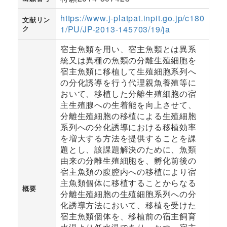
https://www.j-platpat.inpit.go.jp/c180
文献リン
ク
1/PU/JP-2013-145703/19/ja
宿主魚類を用い、宿主魚類とは異系
統又は異種の魚類の分離生殖細胞を
宿主魚類に移植して生殖細胞系列へ
の分化誘導を行う代理親魚養殖等に
おいて、移植した分離生殖細胞の宿
主生殖腺への生着能を向上させて、
分離生殖細胞の移植による生殖細胞
系列への分化誘導における移植効率
を増大する方法を提供することを課
題とし、該課題解決のために、魚類
由来の分離生殖細胞を、孵化前後の
宿主魚類の腹腔内への移植により宿
主魚類個体に移植することからなる
概要
分離生殖細胞の生殖細胞系列への分
化誘導方法において、移植を受けた
宿主魚類個体を、移植前の宿主飼育