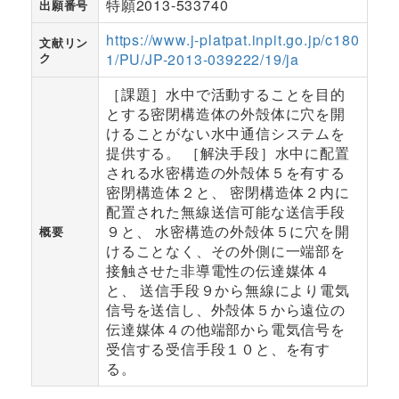
特願2013-533740
出願番号
https://www.j-platpat.inpit.go.jp/c180
文献リン
ク
1/PU/JP-2013-039222/19/ja
［課題］水中で活動することを目的
とする密閉構造体の外殻体に穴を開
けることがない水中通信システムを
提供する。 ［解決手段］水中に配置
される水密構造の外殻体５を有する
密閉構造体２と、 密閉構造体２内に
配置された無線送信可能な送信手段
９と、 水密構造の外殻体５に穴を開
概要
けることなく、その外側に一端部を
接触させた非導電性の伝達媒体４
と、 送信手段９から無線により電気
信号を送信し、外殻体５から遠位の
伝達媒体４の他端部から電気信号を
受信する受信手段１０と、を有す
る。