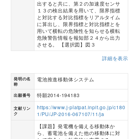
出すると共に、第２の加速度センサ
１３の検出結果を用いて、限界指標
と対比する対比指標をリアルタイム
に算出し、限界指標と対比指標とを
用いて横転の危険性を知らせる横転
危険警告情報を報知部２４から出力
させる。 【選択図】図３
詳細を表示
発明の名
電池推進移動体システム
称
特願2014-194183
出願番号
https://www.j-platpat.inpit.go.jp/c180
文献リン
ク
1/PU/JP-2016-067107/11/ja
【課題】発電機を備える移動体か
ら、蓄電池を備えた他の移動体に対