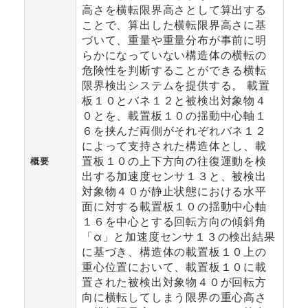
高さを横転限界高さとして算出する
ことで、算出した横転限界高さに基
づいて、重量や重量分布が事前に明
らかになっていない構造体の横転の
危険性を判断することができる横転
限界検出システムを提供する。 載置
板１０とバネ１２と被検出対象物４
０とを、載置板１０の揺動中心軸１
６を挟んだ両側がそれぞれバネ１２
によって支持された構造体とし、載
置板１０の上下方向の往復運動を検
概要
出する加速度センサ１３と、被検出
対象物４０が静止状態における水平
面に対する載置板１０の揺動中心軸
１６を中心とする回転方向の傾斜角
「α」と加速度センサ１３の検出結果
に基づき、構造体の載置板１０上の
重心位置において、載置板１０に載
置された被検出対象物４０が回転方
向に横転してしまう限界の重心高さ