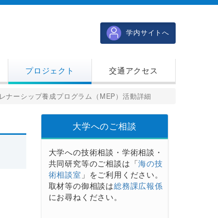
学内サイトへ
プロジェクト
交通アクセス
゚レナーシップ養成プログラム（MEP）活動詳細
大学へのご相談
大学への技術相談・学術相談・
共同研究等のご相談は「
海の技
術相談室
」をご利用ください。
取材等の御相談は
総務課広報係
にお尋ねください。