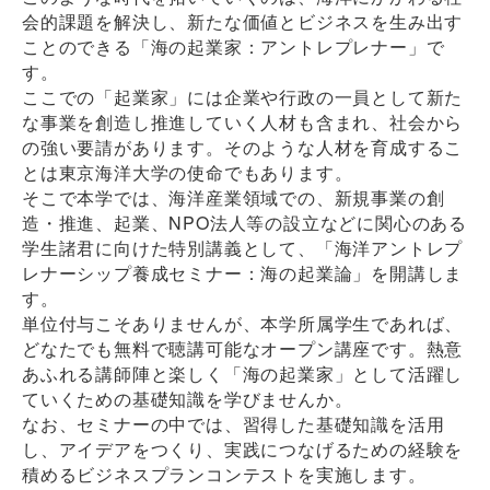
会的課題を解決し、新たな価値とビジネスを生み出す
ことのできる「海の起業家：アントレプレナー」で
す。
ここでの「起業家」には企業や行政の一員として新た
な事業を創造し推進していく人材も含まれ、社会から
の強い要請があります。そのような人材を育成するこ
とは東京海洋大学の使命でもあります。
そこで本学では、海洋産業領域での、新規事業の創
造・推進、起業、NPO法人等の設立などに関心のある
学生諸君に向けた特別講義として、「海洋アントレプ
レナーシップ養成セミナー：海の起業論」を開講しま
す。
単位付与こそありませんが、本学所属学生であれば、
どなたでも無料で聴講可能なオープン講座です。熱意
あふれる講師陣と楽しく「海の起業家」として活躍し
ていくための基礎知識を学びませんか。
なお、セミナーの中では、習得した基礎知識を活用
し、アイデアをつくり、実践につなげるための経験を
積めるビジネスプランコンテストを実施します。