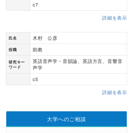
c7
詳細を表示
木村 公彦
氏名
助教
役職
英語音声学・音韻論、英語方言、音響音
研究キー
ワード
声学
c5
詳細を表示
大学へのご相談