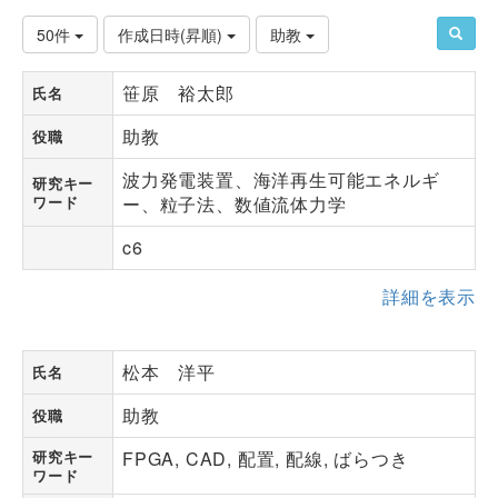
50件
作成日時(昇順)
助教
笹原 裕太郎
氏名
助教
役職
波力発電装置、海洋再生可能エネルギ
研究キー
ワード
ー、粒子法、数値流体力学
c6
詳細を表示
松本 洋平
氏名
助教
役職
研究キー
FPGA, CAD, 配置, 配線, ばらつき
ワード