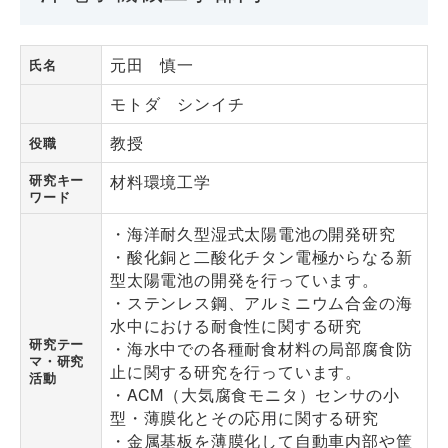
元田 慎一
氏名
モトダ シンイチ
教授
役職
研究キー
材料環境工学
ワード
・海洋耐久型湿式太陽電池の開発研究
・酸化銅と二酸化チタン電極からなる新
型太陽電池の開発を行っています。
・ステンレス鋼、アルミニウム合金の海
水中における耐食性に関する研究
研究テー
・海水中での各種耐食材料の局部腐食防
マ・研究
止に関する研究を行っています。
活動
・ACM（大気腐食モニタ）センサの小
型・薄膜化とその応用に関する研究
・金属基板を薄膜化して自動車内部や筐